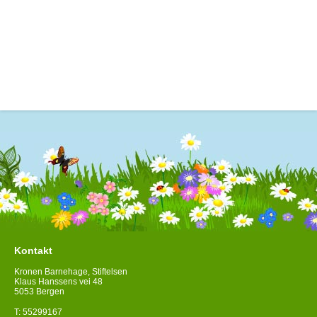
Kontakt
Kronen Barnehage, Stiftelsen
Klaus Hanssens vei 48
5053 Bergen
T: 55299167