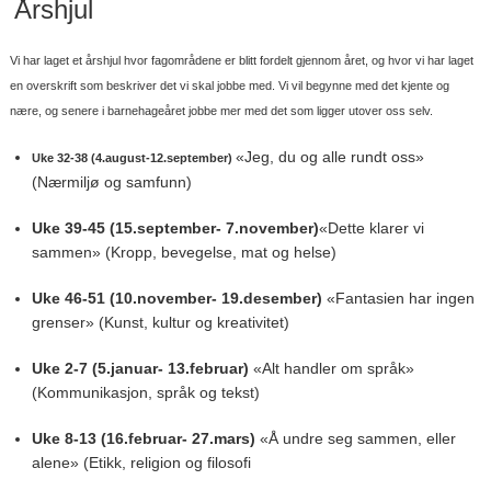
Årshjul
Vi har laget et årshjul hvor fagområdene er blitt fordelt gjennom året, og hvor vi har laget
en overskrift som beskriver det vi skal jobbe med. Vi vil begynne med det kjente og
nære, og senere i barnehageåret jobbe mer med det som ligger utover oss selv.
«Jeg, du og alle rundt oss»
Uke 32-38 (4.august-12.september)
(Nærmiljø og samfunn)
Uke 39-45 (15.september- 7.november)
«Dette klarer vi
sammen» (Kropp, bevegelse, mat og helse)
Uke 46-51 (10.november- 19.desember)
«Fantasien har ingen
grenser» (Kunst, kultur og kreativitet)
Uke 2-7 (5.januar- 13.februar)
«Alt handler om språk»
(Kommunikasjon, språk og tekst)
Uke 8-13 (16.februar- 27.mars)
«Å undre seg sammen, eller
alene» (Etikk, religion og filosofi