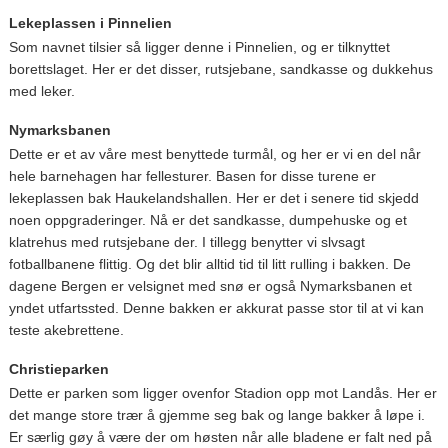
Lekeplassen i Pinnelien
Som navnet tilsier så ligger denne i Pinnelien, og er tilknyttet
borettslaget. Her er det disser, rutsjebane, sandkasse og dukkehus
med leker.
Nymarksbanen
Dette er et av våre mest benyttede turmål, og her er vi en del når
hele barnehagen har fellesturer. Basen for disse turene er
lekeplassen bak Haukelandshallen. Her er det i senere tid skjedd
noen oppgraderinger. Nå er det sandkasse, dumpehuske og et
klatrehus med rutsjebane der. I tillegg benytter vi slvsagt
fotballbanene flittig. Og det blir alltid tid til litt rulling i bakken. De
dagene Bergen er velsignet med snø er også Nymarksbanen et
yndet utfartssted. Denne bakken er akkurat passe stor til at vi kan
teste akebrettene.
Christieparken
Dette er parken som ligger ovenfor Stadion opp mot Landås. Her er
det mange store trær å gjemme seg bak og lange bakker å løpe i.
Er særlig gøy å være der om høsten når alle bladene er falt ned på