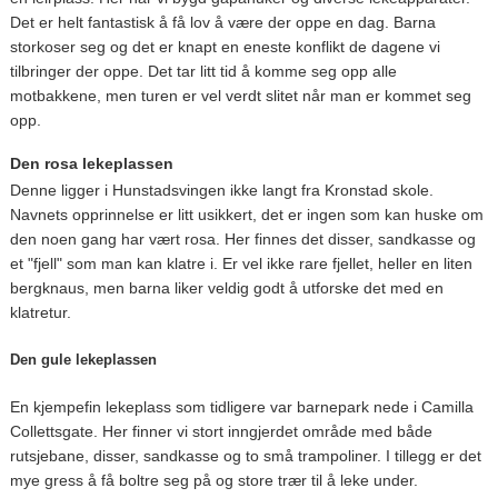
Det er helt fantastisk å få lov å være der oppe en dag. Barna
storkoser seg og det er knapt en eneste konflikt de dagene vi
tilbringer der oppe. Det tar litt tid å komme seg opp alle
motbakkene, men turen er vel verdt slitet når man er kommet seg
opp.
Den rosa lekeplassen
Denne ligger i Hunstadsvingen ikke langt fra Kronstad skole.
Navnets opprinnelse er litt usikkert, det er ingen som kan huske om
den noen gang har vært rosa. Her finnes det disser, sandkasse og
et "fjell" som man kan klatre i. Er vel ikke rare fjellet, heller en liten
bergknaus, men barna liker veldig godt å utforske det med en
klatretur.
Den gule lekeplassen
En kjempefin lekeplass som tidligere var barnepark nede i Camilla
Collettsgate. Her finner vi stort inngjerdet område med både
rutsjebane, disser, sandkasse og to små trampoliner. I tillegg er det
mye gress å få boltre seg på og store trær til å leke under.