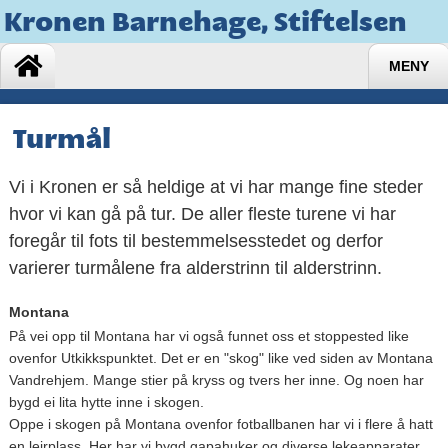
Kronen Barnehage, Stiftelsen
MENY
Turmål
Vi i Kronen er så heldige at vi har mange fine steder
hvor vi kan gå på tur. De aller fleste turene vi har
foregår til fots til bestemmelsesstedet og derfor
varierer turmålene fra alderstrinn til alderstrinn.
Montana
På vei opp til Montana har vi også funnet oss et stoppested like
ovenfor Utkikkspunktet. Det er en "skog" like ved siden av Montana
Vandrehjem. Mange stier på kryss og tvers her inne. Og noen har
bygd ei lita hytte inne i skogen.
Oppe i skogen på Montana ovenfor fotballbanen har vi i flere å hatt
en leirplass. Her har vi bygd gapahuker og diverse lekeapparater.