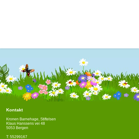
Kontakt
Kronen Barnehage, Stiftelsen
Klaus Hanssens vei 48
5053 Bergen
T: 55299167